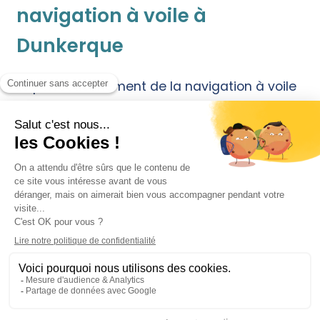
navigation à voile à
Dunkerque
Le perfectionnement de la navigation à voile
est un processus continu qui permet aux
marins de gagner en expérience et en
habileté. À mesure que les plaisanciers
naviguent dans la mer du Nord ou en
Manche, ils développent une meilleure
compréhension de la météo, de la navigation
en mer et de l’utilisation des instruments de
navigation. Ils apprennent également à
mieux connaître leur bateau et à l’entretenir
en mer et au port. Toutes ces compétences
sont importantes pour naviguer en toute